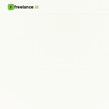
F
freelance
.id