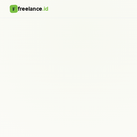
F
freelance
.id