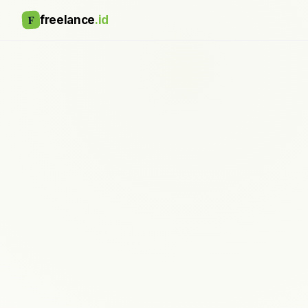
F
freelance
.id