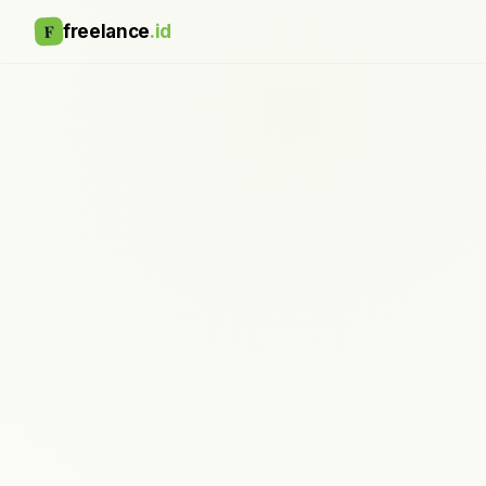
F
freelance
.id