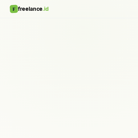
F
freelance
.id