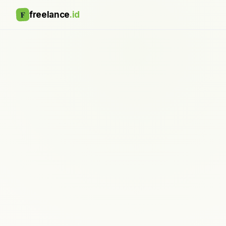
F
freelance
.id