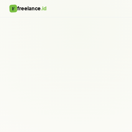
F
freelance
.id