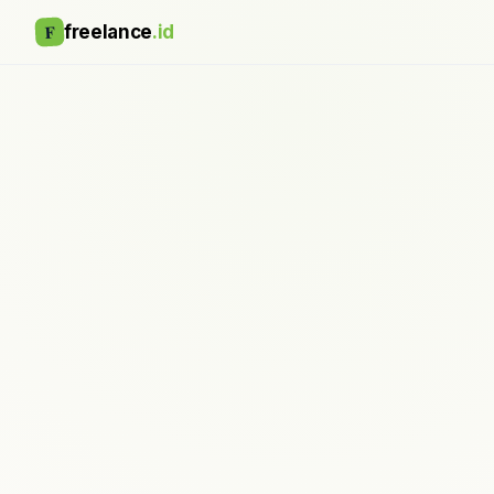
F
freelance
.id