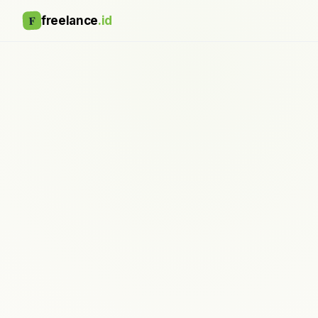
F
freelance
.id