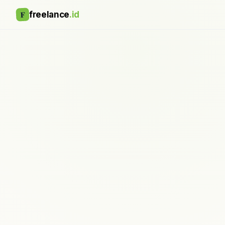
F
freelance
.id