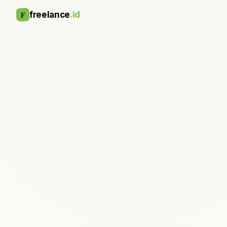
F
freelance
.id