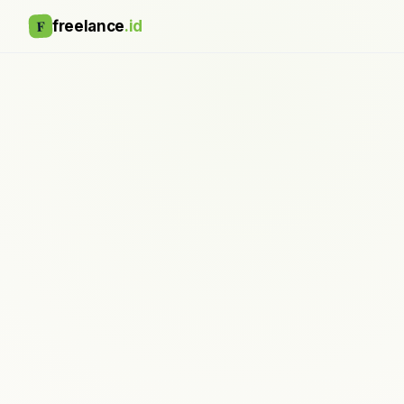
F
freelance
.id