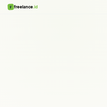
F
freelance
.id