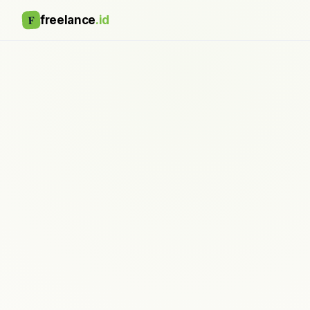
F
freelance
.id