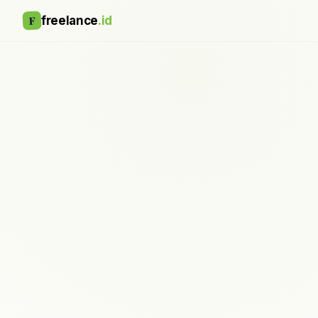
F
freelance
.id