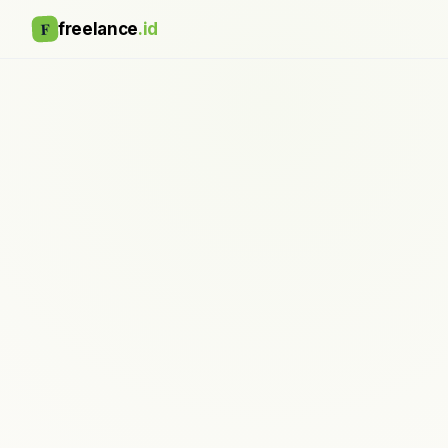
F
freelance
.id