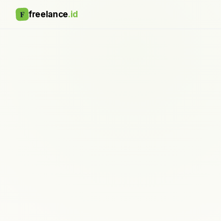
F
freelance
.id