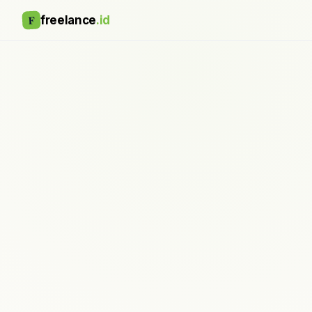
F
freelance
.id