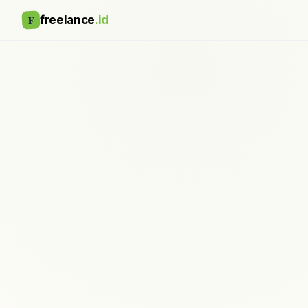
F
freelance
.id