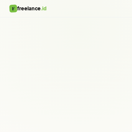
F
freelance
.id