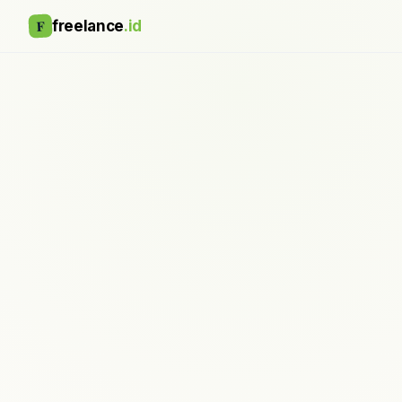
F
freelance
.id